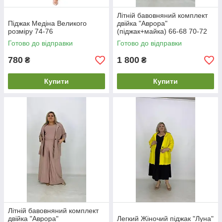
Літній бавовняний комплект
Піджак Медіна Великого
двійка "Аврора"
розміру 74-76
(піджак+майка) 66-68 70-72
74-76
Готово до відправки
Готово до відправки
780
1 800
₴
₴
Купити
Купити
Літній бавовняний комплект
двійка "Аврора"
Легкий Жіночий піджак "Луна"