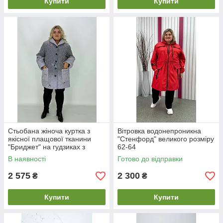
Купити
Купити
Стьобана жіноча куртка з
Вітровка водонепроникна
якісної плащової тканини
"Стенфорд" великого розміру
"Бриджет" на гудзиках з
62-64
принтом 70-72
В наявності
Готово до відправки
2 575
2 300
₴
₴
Купити
Купити