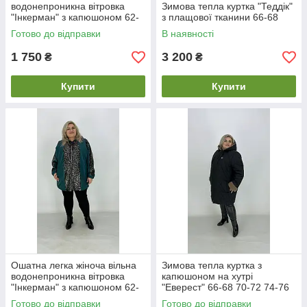
водонепроникна вітровка
Зимова тепла куртка "Теддік"
"Інкерман" з капюшоном 62-
з плащової тканини 66-68
64 66-68
Готово до відправки
В наявності
1 750
3 200
₴
₴
Купити
Купити
Ошатна легка жіноча вільна
Зимова тепла куртка з
водонепроникна вітровка
капюшоном на хутрі
"Інкерман" з капюшоном 62-
"Еверест" 66-68 70-72 74-76
64 66-68 70-72 74-76
78-80
Готово до відправки
Готово до відправки