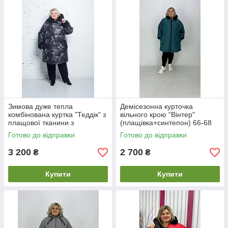
Зимова дуже тепла
Демісезонна курточка
комбінована куртка "Теддік" з
вільного крою "Вінтер"
плащової тканини з
(плащівка+синтепон) 66-68
капюшоном 66-68
70-72 74-76
Готово до відправки
Готово до відправки
3 200
2 700
₴
₴
Купити
Купити