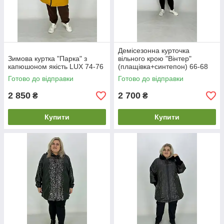
Демісезонна курточка
Зимова куртка "Парка" з
вільного крою "Вінтер"
капюшоном якість LUX 74-76
(плащівка+синтепон) 66-68
74-76
Готово до відправки
Готово до відправки
2 850
2 700
₴
₴
Купити
Купити