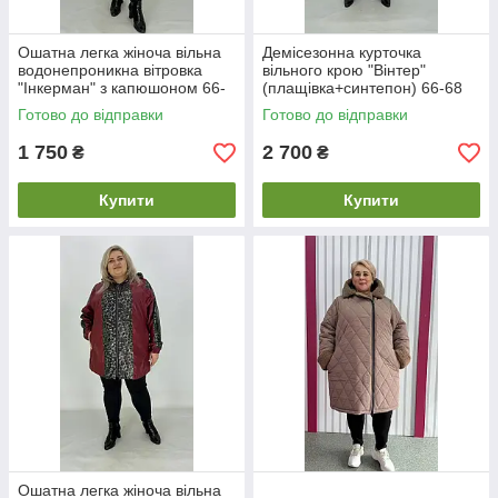
Ошатна легка жіноча вільна
Демісезонна курточка
водонепроникна вітровка
вільного крою "Вінтер"
"Інкерман" з капюшоном 66-
(плащівка+синтепон) 66-68
68
Готово до відправки
Готово до відправки
1 750
2 700
₴
₴
Купити
Купити
Ошатна легка жіноча вільна