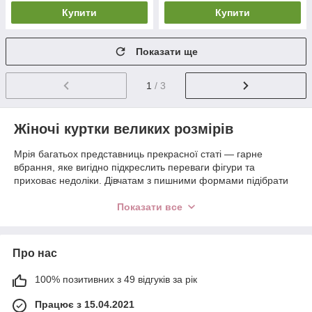
Купити
Купити
Показати ще
1
/ 3
Жіночі куртки великих розмірів
Мрія багатьох представниць прекрасної статі — гарне
вбрання, яке вигідно підкреслить переваги фігури та
приховає недоліки. Дівчатам з пишними формами підібрати
речі дуже непросто, особливо якщо це стосується пальта або
кардигана. Магазин
big-fashion.com.ua
допоможе вирішити
Показати все
цю проблему. У каталозі в широкому асортименті
представлений верхній одяг, зокрема й куртки великих
розмірів для жінок на будь-який смак.
Про нас
Види жіночого верхнього одягу великих розмірів
100% позитивних з 49 відгуків за рік
Пишнотілі красуні зможуть підібрати одяг у такому виконанні:
Пальто
. Такий елемент гардероба допоможе
Працює з 15.04.2021