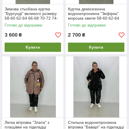
Зимова стьобана куртка
Куртка демісезонна
"Бургунді" великого розміру
водонепроникна "Зефірка"
58-60 62-64 66-68 70-72 74-
морська хвиля 58-60 62-64
76
66-68 70-72 74-76
Готово до відправки
Готово до відправки
3 600
2 700
₴
₴
Купити
Купити
Легка вітровка "Злата" з
Стильна водонепроникна
плащівки на підкладці
вітровка "Баварі" на підкладці