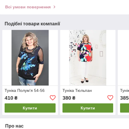
Всі умови повернення
Подібні товари компанії
Туніка Полум'я 54-56
Туніка Тюльпан
Туні
410
380
385
₴
₴
Купити
Купити
Про нас