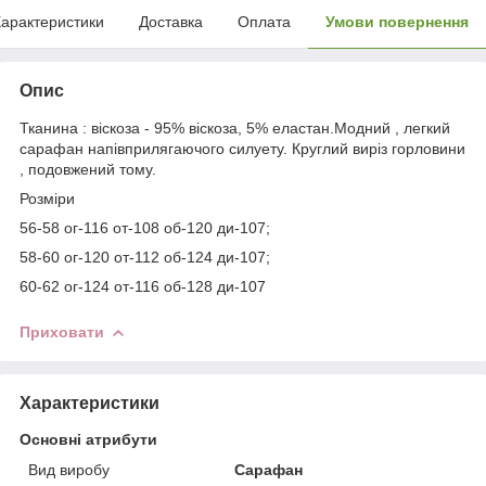
арактеристики
Доставка
Оплата
Умови повернення
Опис
Тканина : віскоза - 95% віскоза, 5% еластан.Модний , легкий
сарафан напівприлягаючого силуету. Круглий виріз горловини
, подовжений тому.
Розміри
56-58 ог-116 от-108 об-120 ди-107;
58-60 ог-120 от-112 об-124 ди-107;
60-62 ог-124 от-116 об-128 ди-107
Приховати
Характеристики
Основні атрибути
Вид виробу
Сарафан