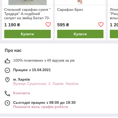
Стильний сарафан-сукня "
Сарафан Бриз
Літн
Традіція" А-подібний
"Рюш
силует на змійці Батал 70-
віль
72
трап
1 190
595
1 2
₴
₴
72 7
Купити
Купити
Про нас
100% позитивних з 49 відгуків за рік
Працює з 15.04.2021
м. Харків
Вулиця Сущенська, 2, Харків, Україна
Контакти
Сьогодні працює з 08:00 до 19:30
Показати весь графік роботи