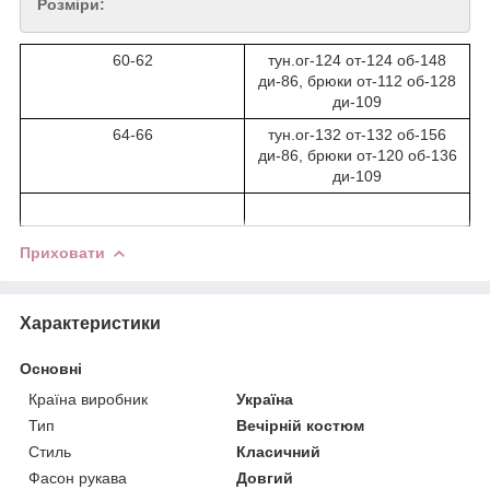
Розміри:
60-62
тун.ог-124 от-124 об-148
ди-86, брюки от-112 об-128
ди-109
64-66
тун.ог-132 от-132 об-156
ди-86, брюки от-120 об-136
ди-109
Приховати
Характеристики
Основні
Країна виробник
Україна
Тип
Вечірній костюм
Стиль
Класичний
Фасон рукава
Довгий