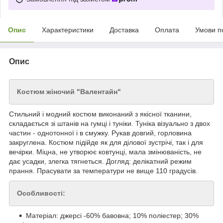
Опис
Характеристики
Доставка
Оплата
Умови п
Опис
Костюм жіночий "Валентайн"
Стильний і модний костюм виконаний з якісної тканини,
складається зі штанів на гумці і туніки. Туніка візуально з двох
частин - однотонної і в смужку. Рукав довгий, горловина
закруглена. Костюм підійде як для ділової зустрічі, так і для
вечірки. Міцна, не утворює ковтунці, мала змінюваність, не
дає усадки, злегка тягнеться. Догляд: делікатний режим
прання. Прасувати за температури не вище 110 градусів.
Особливості:
Матеріал: джерсі -60% бавовна; 10% поліестер; 30%