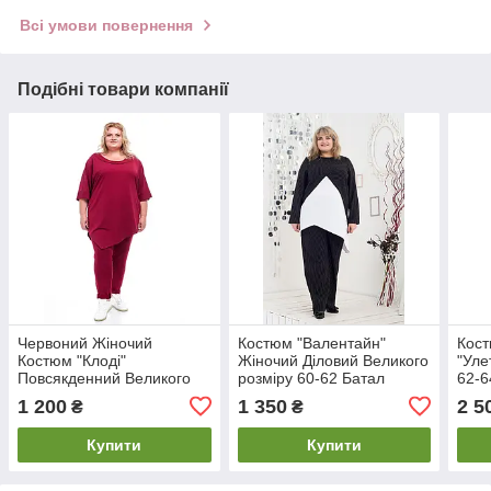
Всі умови повернення
Подібні товари компанії
Червоний Жіночий
Костюм "Валентайн"
Кост
Костюм "Клоді"
Жіночий Діловий Великого
"Уле
Повсякденний Великого
розміру 60-62 Батал
62-6
розміру 64-66 Спортивний
Туніка та Штани Чорно-
1 200
1 350
2 5
₴
₴
Туніка та Штани Батал
білий
Купити
Купити