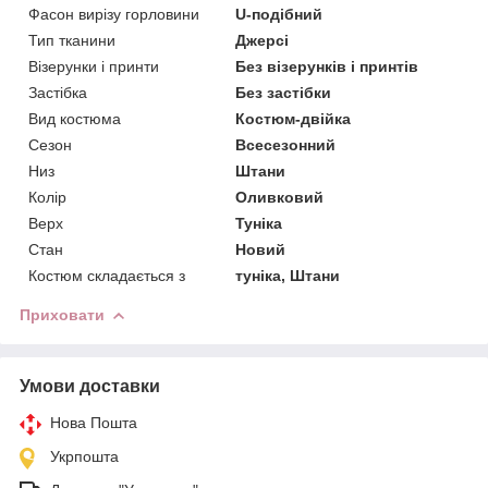
Фасон вирізу горловини
U-подібний
Тип тканини
Джерсі
Візерунки і принти
Без візерунків і принтів
Застібка
Без застібки
Вид костюма
Костюм-двійка
Сезон
Всесезонний
Низ
Штани
Колір
Оливковий
Верх
Туніка
Стан
Новий
Костюм складається з
туніка, Штани
Приховати
Умови доставки
Нова Пошта
Укрпошта