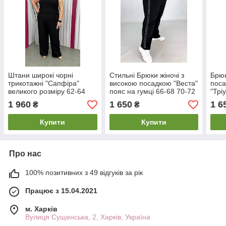
Штани широкі чорні
Стильні Брюки жіночі з
Брюк
трикотажні "Сапфіра"
високою посадкою "Веста"
поса
великого розміру 62-64
пояс на гумці 66-68 70-72
"Трі
66-68 70-72 74-76
74-76 Штани чорні батал
66-6
1 960
1 650
1 6
₴
₴
бата
Купити
Купити
Про нас
100% позитивних з 49 відгуків за рік
Працює з 15.04.2021
м. Харків
Вулиця Сущенська, 2, Харків, Україна