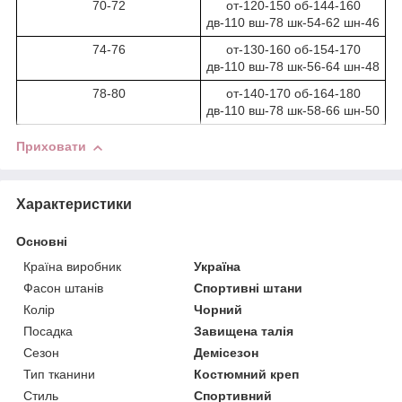
70-72
от-120-150 об-144-160
дв-110 вш-78 шк-54-62 шн-46
74-76
от-130-160 об-154-170
дв-110 вш-78 шк-56-64 шн-48
78-80
от-140-170 об-164-180
дв-110 вш-78 шк-58-66 шн-50
Приховати
Характеристики
Основні
Країна виробник
Україна
Фасон штанів
Спортивні штани
Колір
Чорний
Посадка
Завищена талія
Сезон
Демісезон
Тип тканини
Костюмний креп
Стиль
Спортивний