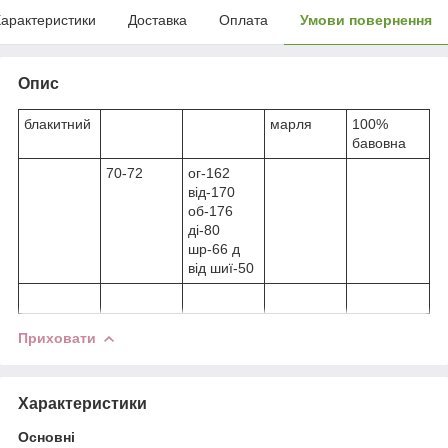
арактеристики
Доставка
Оплата
Умови повернення
Опис
блакитний
марля
100%
бавовна
70-72
ог-162
від-170
об-176
ді-80
шр-66 д
від шиї-50
Приховати
Характеристики
Основні