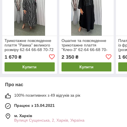
Трикотажне повсякденне
Ошатне та повсякденне
Плат
плаття "Рамка" великого
трикотажне плаття
із ф
розміру 62-64 66-68 70-72
"Клео-3" 62-64 66-68 70-
(роз
74-76
72 74-76
76)
1 670
2 350
1 6
₴
₴
Купити
Купити
Про нас
100% позитивних з 49 відгуків за рік
Працює з 15.04.2021
м. Харків
Вулиця Сущенська, 2, Харків, Україна