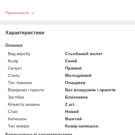
Приховати
Характеристики
Основні
Вид виробу
Стьобаний жилет
Колір
Синій
Силует
Прямий
Стиль
Молодіжний
Тип тканини
Плащівка
Візерунки і принти
Без візерунків і принтів
Застібка
Блискавка
Кількість кишень
2 шт.
Стан
Новий
Капюшон
Вшитий
Тип коміра
Комір-капюшон
Користувацькі характеристики