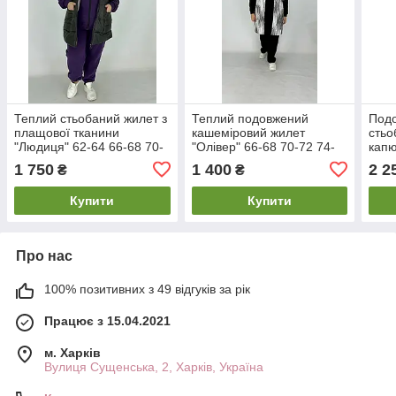
Теплий стьобаний жилет з
Теплий подовжений
Под
плащової тканини
кашеміровий жилет
стьо
"Людиця" 62-64 66-68 70-
"Олівер" 66-68 70-72 74-
капю
72
76
66-6
1 750
1 400
2 2
₴
₴
Купити
Купити
Про нас
100% позитивних з 49 відгуків за рік
Працює з 15.04.2021
м. Харків
Вулиця Сущенська, 2, Харків, Україна