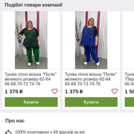
Подібні товари компанії
Туніка літня вільна "Полін"
Туніка літня вільна "Полін"
Туні
великого розміру 62-64
великого розміру 62-64
"Пар
66-68 70-72 74-76
66-68 70-72 74-76
66-6
1 375
1 375
1 5
₴
₴
Купити
Купити
Про нас
100% позитивних з 49 відгуків за рік