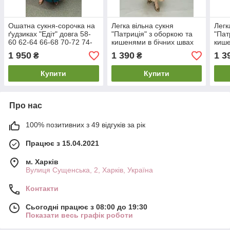
Ошатна сукня-сорочка на
Легка вільна сукня
Легк
ґудзиках "Едіт" довга 58-
"Патриція" з оборкою та
"Пат
60 62-64 66-68 70-72 74-
кишенями в бічних швах
кише
76
70-72 74-76
62-6
1 950
1 390
1 3
₴
₴
Купити
Купити
Про нас
100% позитивних з 49 відгуків за рік
Працює з 15.04.2021
м. Харків
Вулиця Сущенська, 2, Харків, Україна
Контакти
Сьогодні працює з 08:00 до 19:30
Показати весь графік роботи