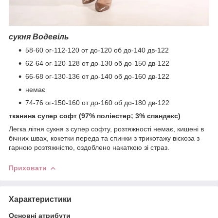
сукня Водевіль
58-60 ог-112-120 от до-120 об до-140 дв-122
62-64 ог-120-128 от до-130 об до-150 дв-122
66-68 ог-130-136 от до-140 об до-160 дв-122
немає
74-76 ог-150-160 от до-160 об до-180 дв-122
тканина супер софт (97% поліестер; 3% спандекс)
Легка літня сукня з супер софту, розтяжності немає, кишені в
бічних швах, кокетки переда та спинки з трикотажу віскоза з
гарною розтяжністю, оздоблено накаткою зі страз.
Приховати
Характеристики
Основні атрибути