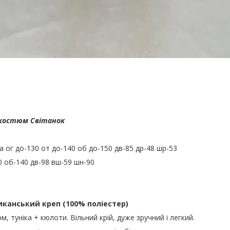
Світанок
а ог до-130 от до-140 об до-150 дв-85 др-48 шр-53
 об-140 дв-98 вш-59 шн-90
канський креп (100% поліестер)
, туніка + кюлоти. Вільний крій, дуже зручний і легкий.