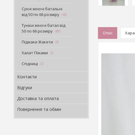
Сукні жіночі батальні
від 50 по 66 розміру
43
Туніки жіночі батал від
50 по 66 розміру
80
Опис
Хара
Піджаки Жакети
6
Халат Піжами
2
Спідниці
2
Контакти
Відгуки
Доставка та оплата
Повернення та обмін