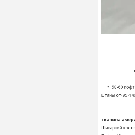
костюм 
58-60 кофт
штаны от-95-140
тканина амери
Шикарний костюм