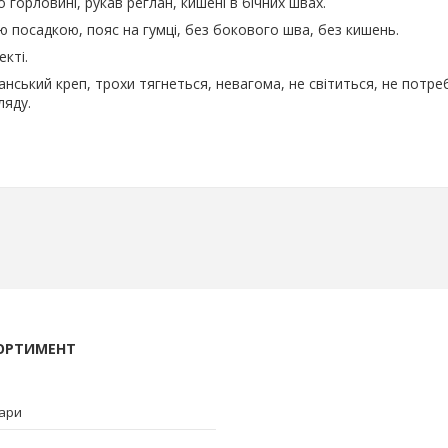
о горловині, рукав реглан, кишені в бічних швах.
 посадкою, пояс на гумці, без бокового шва, без кишень.
екті.
нський креп, трохи тягнеться, невагома, не світиться, не потре
ляду.
ОРТИМЕНТ
вари