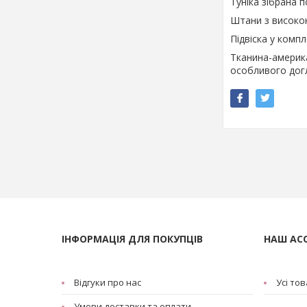
Туніка зібрана п
Штани з високою
Підвіска у компл
Тканина-америка
особливого дог
ІНФОРМАЦІЯ ДЛЯ ПОКУПЦІВ
НАШ АС
Відгуки про нас
Усі то
Умови доставки та оплати