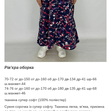
Рів'єра оборка
70-72 ог до-150 от до-160 об до-170 дв-134 др-41 шр-66
ш.манжет-44
74-76 ог до-160 от до-170 об до-180 дв-135 др-41 шр-68
ш.манжет-46
тканина супер софт (100% поліестер)
Сукня-сорочка із супер софту. Тканина легка, м'яка, приємна