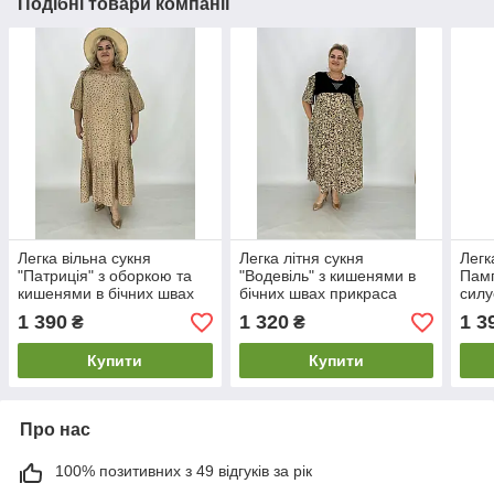
Подібні товари компанії
Легка вільна сукня
Легка літня сукня
Легк
"Патриція" з оборкою та
"Водевіль" з кишенями в
Памп
кишенями в бічних швах
бічних швах прикраса
силу
70-72 74-76
стразами 62-64 66-68 70-
74-7
1 390
1 320
1 3
₴
₴
72 74-76
Купити
Купити
Про нас
100% позитивних з 49 відгуків за рік