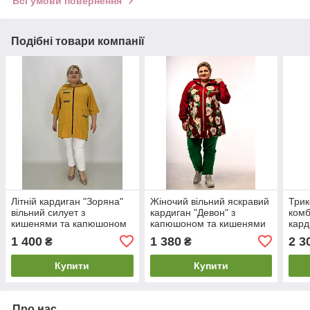
Всі умови повернення
Подібні товари компанії
Літній кардиган "Зоряна"
Жіночий вільний яскравий
Трик
вільний силует з
кардиган "Девон" з
комб
кишенями та капюшоном
капюшоном та кишенями
кард
62-64 66-68 70-72 74-76
62-64 66-68 70-72 74-76
блис
1 400
1 380
2 3
₴
₴
батал
76 7
Купити
Купити
Про нас