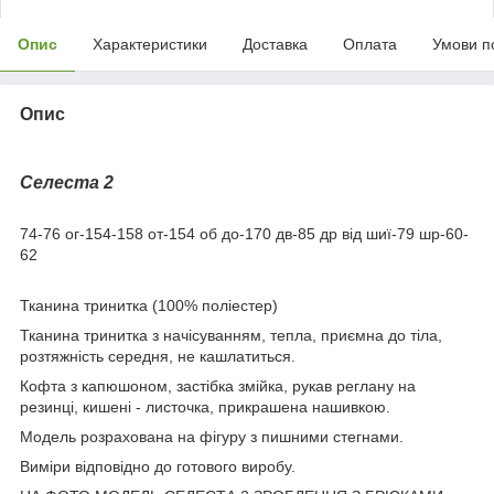
Опис
Характеристики
Доставка
Оплата
Умови п
Опис
Селеста 2
74-76 ог-154-158 от-154 об до-170 дв-85 др від шиї-79 шр-60-
62
Тканина тринитка (100% поліестер)
Тканина тринитка з начісуванням, тепла, приємна до тіла,
розтяжність середня, не кашлатиться.
Кофта з капюшоном, застібка змійка, рукав реглану на
резинці, кишені - листочка, прикрашена нашивкою.
Модель розрахована на фігуру з пишними стегнами.
Виміри відповідно до готового виробу.