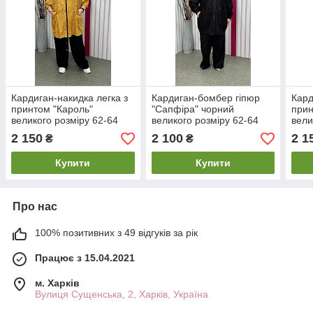
Кардиган-накидка легка з
Кардиган-бомбер гіпюр
Кард
принтом "Кароль"
"Сапфіра" чорний
прин
великого розміру 62-64
великого розміру 62-64
вели
66-68 70-72 74-76
66-68 70-72 74-76
66-6
2 150
2 100
2 1
₴
₴
Купити
Купити
Про нас
100% позитивних з 49 відгуків за рік
Працює з 15.04.2021
м. Харків
Вулиця Сущенська, 2, Харків, Україна