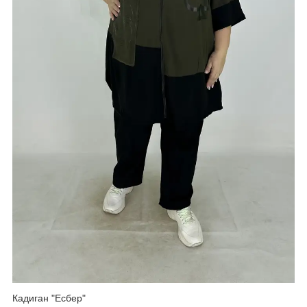
Кадиган "Есбер"