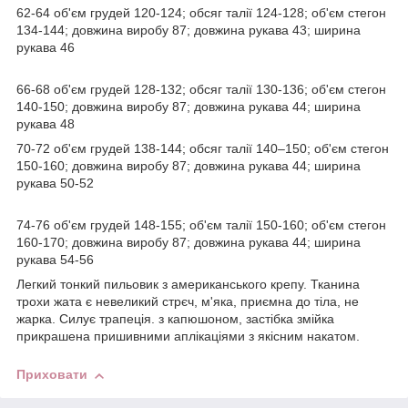
62-64 об'єм грудей 120-124; обсяг талії 124-128; об'єм стегон
134-144; довжина виробу 87; довжина рукава 43; ширина
рукава 46
66-68 об'єм грудей 128-132; обсяг талії 130-136; об'єм стегон
140-150; довжина виробу 87; довжина рукава 44; ширина
рукава 48
70-72 об'єм грудей 138-144; обсяг талії 140–150; об'єм стегон
150-160; довжина виробу 87; довжина рукава 44; ширина
рукава 50-52
74-76 об'єм грудей 148-155; об'єм талії 150-160; об'єм стегон
160-170; довжина виробу 87; довжина рукава 44; ширина
рукава 54-56
Легкий тонкий пильовик з американського крепу. Тканина
трохи жата є невеликий стрєч, м'яка, приємна до тіла, не
жарка. Силує трапеція. з капюшоном, застібка змійка
прикрашена пришивними аплікаціями з якісним накатом.
Приховати