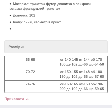
Матеріал: трикотаж футер двонитка з лайкрою+
вставки французький трикотаж
Довжина: 102
Колір: синій, геометрія принт.
Розміри:
66-68
ог-140-145 от-144 об-170-
180 дв-102 др-66 шр-54-58
70-72
ог-150-155 от-148 об-180-
190 дв-102 др-66 шр-57-60
74-76
ог-160-165 от-150 об-190-
200 дв-102 др-66 шр-59-65
Приховати