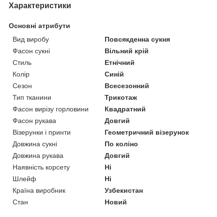
Характеристики
Основні атрибути
Вид виробу
Повсякденна сукня
Фасон сукні
Вільний крій
Стиль
Етнічний
Колір
Синій
Сезон
Всесезонний
Тип тканини
Трикотаж
Фасон вирізу горловини
Квадратний
Фасон рукава
Довгий
Візерунки і принти
Геометричний візерунок
Довжина сукні
По коліно
Довжина рукава
Довгий
Наявність корсету
Ні
Шлейф
Ні
Країна виробник
Узбекистан
Стан
Новий