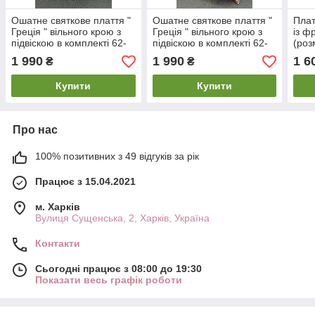
Ошатне святкове плаття "
Ошатне святкове плаття "
Плат
Греція " вільного крою з
Греція " вільного крою з
із ф
підвіскою в комплекті 62-
підвіскою в комплекті 62-
(роз
64 66-68 70-72 74-76
64 66-68 70-72 74-76
76)
1 990
1 990
1 6
₴
₴
Купити
Купити
Про нас
100% позитивних з 49 відгуків за рік
Працює з 15.04.2021
м. Харків
Вулиця Сущенська, 2, Харків, Україна
Контакти
Сьогодні працює з 08:00 до 19:30
Показати весь графік роботи