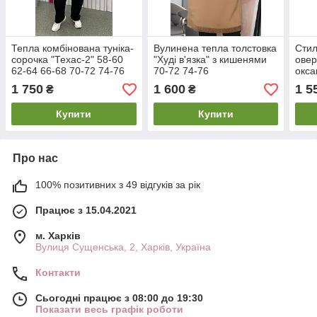
Тепла комбінована туніка-
Вулинена тепла толстовка
Стил
сорочка "Техас-2" 58-60
"Худі в'язка" з кишенями
овер
62-64 66-68 70-72 74-76
70-72 74-76
окса
64 6
1 750
1 600
1 5
₴
₴
Купити
Купити
Про нас
100% позитивних з 49 відгуків за рік
Працює з 15.04.2021
м. Харків
Вулиця Сущенська, 2, Харків, Україна
Контакти
Сьогодні працює з 08:00 до 19:30
Показати весь графік роботи