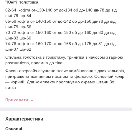
"Юніті" толстовка.
62-64 кофта ог-130-140 от до-134 об до-140 дв-78 др від
шиї-79 шр-54
66-68 кофта ог-140-150 от до-142 об до-150 дв-78 др від
шиї-79 шр-56
70-72 кофта ог-150-160 от до-150 об до-160 дв-80 др від
шиї-83 шр-60
74-76 кофта ог-160-170 от до-168 об до-175 дв-81 др від
шиї-87 шр-62
Стильна толстовка з трикотажу, тринитка з начосом з гарною
розтяжністю, приємна до тіла.
Фасон-оверсайз-спущене плече комбінована з двох кольорів,
прикрашена тканинним накатом та фольгою. Основний колір
— чорний. Для комплекту пропонуємо окремо штани 3х
нитка.
Приховати
Характеристики
Основні