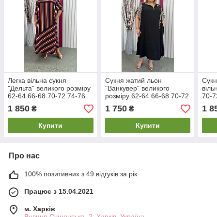
Легка вільна сукня
Сукня жатий льон
Сукн
"Дельта" великого розміру
"Ванкувер" великого
віль
62-64 66-68 70-72 74-76
розміру 62-64 66-68 70-72
70-7
74-76
1 850
1 750
1 8
₴
₴
Купити
Купити
Про нас
100% позитивних з 49 відгуків за рік
Працює з 15.04.2021
м. Харків
Вулиця Сущенська, 2, Харків, Україна