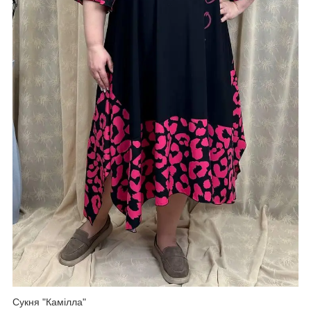
Сукня "Камілла"