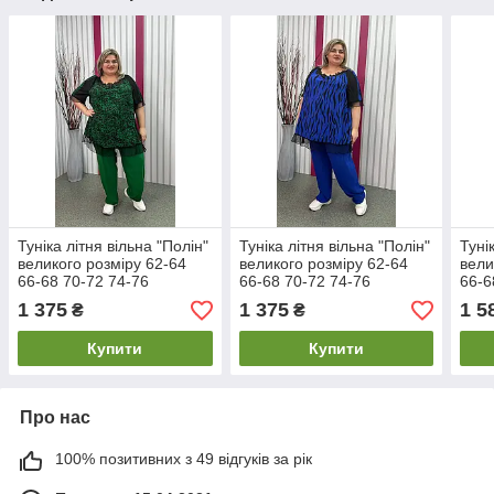
Туніка літня вільна "Полін"
Туніка літня вільна "Полін"
Туні
великого розміру 62-64
великого розміру 62-64
вели
66-68 70-72 74-76
66-68 70-72 74-76
66-6
1 375
1 375
1 5
₴
₴
Купити
Купити
Про нас
100% позитивних з 49 відгуків за рік