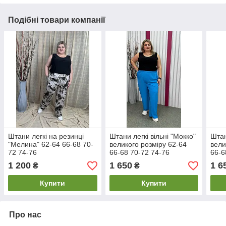
Подібні товари компанії
Штани легкі на резинці
Штани легкі вільні "Мокко"
Штан
"Мелина" 62-64 66-68 70-
великого розміру 62-64
вели
72 74-76
66-68 70-72 74-76
66-6
1 200
1 650
1 6
₴
₴
Купити
Купити
Про нас