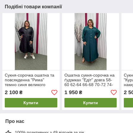
Подібні товари компанії
Сукня-сорочка ошатна та
Ошатна сукня-сорочка на
Сукн
повсякденна "Рима"
ґудзиках "Едіт" довга 58-
"Кур
темно синя великого
60 62-64 66-68 70-72 74-
наки
розміру 62-64 66-68 70-72
76
розм
2 100
1 950
2 5
₴
₴
74-76
74-7
Купити
Купити
Про нас
100% позитивних з 49 відгуків за рік