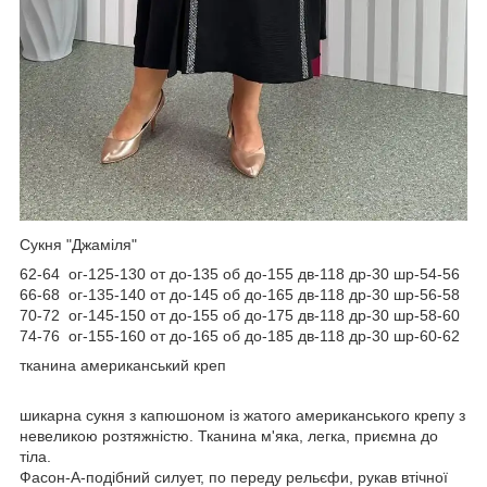
Сукня "Джаміля"
62-64 ог-125-130 от до-135 об до-155 дв-118 др-30 шр-54-56
66-68 ог-135-140 от до-145 об до-165 дв-118 др-30 шр-56-58
70-72 ог-145-150 от до-155 об до-175 дв-118 др-30 шр-58-60
74-76 ог-155-160 от до-165 об до-185 дв-118 др-30 шр-60-62
тканина американський креп
шикарна сукня з капюшоном із жатого американського крепу з
невеликою розтяжністю. Тканина м'яка, легка, приємна до
тіла.
Фасон-А-подібний силует, по переду рельєфи, рукав втічної