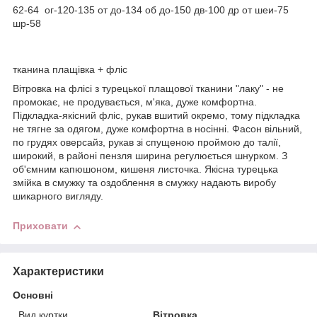
62-64 ог-120-135 от до-134 об до-150 дв-100 др от шеи-75
шр-58
тканина плащівка + фліс
Вітровка на флісі з турецької плащової тканини "лаку" - не
промокає, не продувається, м'яка, дуже комфортна.
Підкладка-якісний фліс, рукав вшитий окремо, тому підкладка
не тягне за одягом, дуже комфортна в носінні. Фасон вільний,
по грудях оверсайз, рукав зі спущеною проймою до талії,
широкий, в районі пензля ширина регулюється шнурком. З
об'ємним капюшоном, кишеня листочка. Якісна турецька
змійка в смужку та оздоблення в смужку надають виробу
шикарного вигляду.
Приховати
Характеристики
Основні
Вид куртки
Вітровка