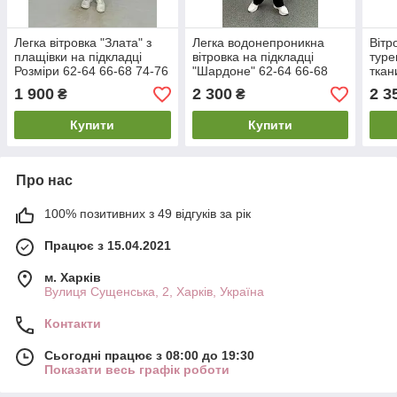
Легка вітровка "Злата" з
Легка водонепроникна
Вітр
плащівки на підкладці
вітровка на підкладці
туре
Розміри 62-64 66-68 74-76
"Шардоне" 62-64 66-68
ткан
70-72 74-76
68 7
1 900
2 300
2 3
₴
₴
Купити
Купити
Про нас
100% позитивних з 49 відгуків за рік
Працює з 15.04.2021
м. Харків
Вулиця Сущенська, 2, Харків, Україна
Контакти
Сьогодні працює з 08:00 до 19:30
Показати весь графік роботи