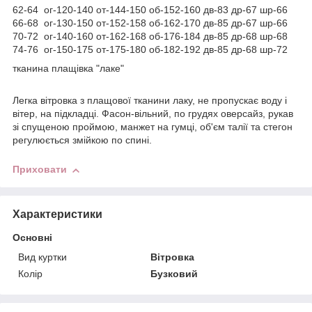
62-64 ог-120-140 от-144-150 об-152-160 дв-83 др-67 шр-66
66-68 ог-130-150 от-152-158 об-162-170 дв-85 др-67 шр-66
70-72 ог-140-160 от-162-168 об-176-184 дв-85 др-68 шр-68
74-76 ог-150-175 от-175-180 об-182-192 дв-85 др-68 шр-72
тканина плащівка "лаке"
Легка вітровка з плащової тканини лаку, не пропускає воду і
вітер, на підкладці. Фасон-вільний, по грудях оверсайз, рукав
зі спущеною проймою, манжет на гумці, об'єм талії та стегон
регулюється змійкою по спині.
Приховати
Характеристики
Основні
Вид куртки
Вітровка
Колір
Бузковий