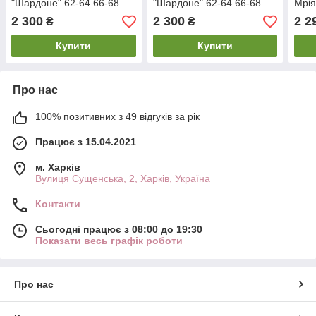
"Шардоне" 62-64 66-68
"Шардоне" 62-64 66-68
Мрія
70-72 74-76
70-72 74-76
74-7
2 300
2 300
2 2
₴
₴
Купити
Купити
Про нас
100% позитивних з 49 відгуків за рік
Працює з 15.04.2021
м. Харків
Вулиця Сущенська, 2, Харків, Україна
Контакти
Сьогодні працює з 08:00 до 19:30
Показати весь графік роботи
Про нас