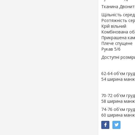
Тканина Двонит
Щільність сере
Розтяжність се
Крій вільний
Комбінована о
Прикрашена кам
Плече спущене
Рукав 5/6
Доступні розмір
62-64 об'єм гру
54 ширина манж
70-72 об'єм гру
58 ширина манж
74-76 об'єм гру
60 ширина манж