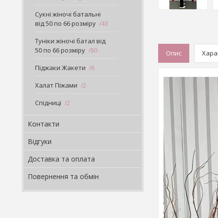
Сукні жіночі батальні
від 50 по 66 розміру
43
Туніки жіночі батал від
50 по 66 розміру
80
Опис
Хара
Піджаки Жакети
6
Халат Піжами
2
Спідниці
2
Контакти
Відгуки
Доставка та оплата
Повернення та обмін