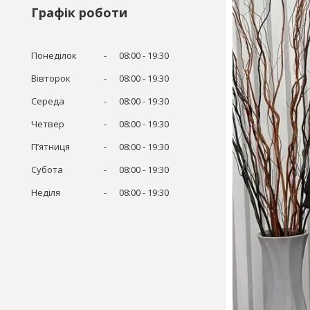
Графік роботи
Понеділок
08:00
19:30
Вівторок
08:00
19:30
Середа
08:00
19:30
Четвер
08:00
19:30
Пʼятниця
08:00
19:30
Субота
08:00
19:30
Неділя
08:00
19:30