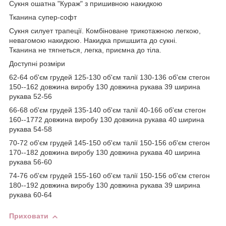
Сукня ошатна "Кураж" з пришивною накидкою
Тканина супер-софт
Сукня силует трапеції. Комбіноване трикотажною легкою,
невагомою накидкою. Накидка пришшита до сукні.
Тканина не тягнеться, легка, приємна до тіла.
Доступні розміри
62-64 об'єм грудей 125-130 об'єм талії 130-136 об'єм стегон
150--162 довжина виробу 130 довжина рукава 39 ширина
рукава 52-56
66-68 об'єм грудей 135-140 об'єм талії 40-166 об'єм стегон
160--1772 довжина виробу 130 довжина рукава 40 ширина
рукава 54-58
70-72 об'єм грудей 145-150 об'єм талії 150-156 об'єм стегон
170--182 довжина виробу 130 довжина рукава 40 ширина
рукава 56-60
74-76 об'єм грудей 155-160 об'єм талії 150-156 об'єм стегон
180--192 довжина виробу 130 довжина рукава 39 ширина
рукава 60-64
Приховати