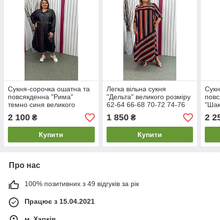
Сукня-сорочка ошатна та
Легка вільна сукня
Сукн
повсякденна "Рима"
"Дельта" великого розміру
повс
темно синя великого
62-64 66-68 70-72 74-76
"Шак
розміру 62-64 66-68 70-72
вели
2 100
1 850
2 2
₴
₴
74-76
66-6
Купити
Купити
Про нас
100% позитивних з 49 відгуків за рік
Працює з 15.04.2021
м. Харків