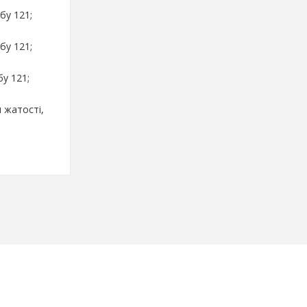
бу 121;
бу 121;
бу 121;
 жатості,