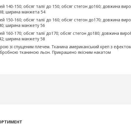
ей 140-150; обсяг талії до 150; обсяг стегон до160; довжина виро
38; ширина манжета 54
ей 150-160; обсяг талії до 160; обсяг стегон до170; довжина виро
40; ширина манжету 56
дей 160-170; обсяг талії до170; обсяг стегон до180; довжина виро
42; ширина манжету 58
крою зі спущеним плечем. Тканина американський креп з ефектом
обробною тканиною льон. Прикрашено якісним накатом
ОРТИМЕНТ