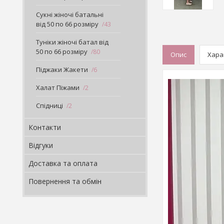
Сукні жіночі батальні
від 50 по 66 розміру
43
Туніки жіночі батал від
50 по 66 розміру
80
Опис
Хара
Піджаки Жакети
6
Халат Піжами
2
Спідниці
2
Контакти
Відгуки
Доставка та оплата
Повернення та обмін