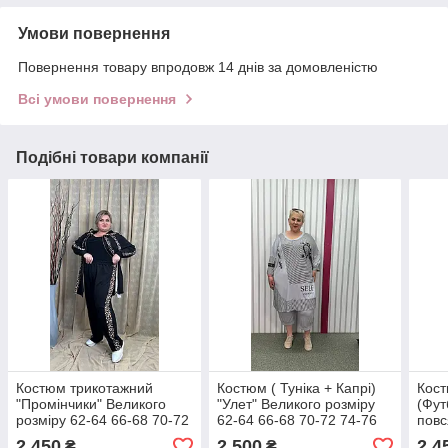
Умови повернення
Повернення товару впродовж 14 днів за домовленістю
Всі умови повернення
Подібні товари компанії
Костюм трикотажний
Костюм ( Туніка + Капрі)
Кос
"Промінчики" Великого
"Улет" Великого розміру
(Фут
розміру 62-64 66-68 70-72
62-64 66-68 70-72 74-76
повс
74-76
розм
2 450
2 500
2 4
₴
₴